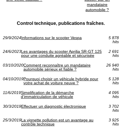
mandataire
automobile ?
Control technique, publications fraîches.
29/9/2024
Informations sur le scooter Vespa
5 878
hits
24/6/2023
Les avantages du scooter Aprilia SR-GT 125
2 691
pour une conduite agréable et sécurisée
hits
03/10/2020
Comment reconnaître un mandataire
26 940
automobile sérieux et fiable ?
hits
04/10/2019
Pourquoi choisir un véhicule hybride pour
5 128
votre achat de voiture neuve ?
hits
11/6/2019
Simplification de la démarche
4 095
d’immatriculation de véhicule
hits
30/3/2019
Effectuer un diagnostic électronique
3 702
hits
25/3/2019
La vignette pollution est un avantage au
3 925
contrôle technique
hits