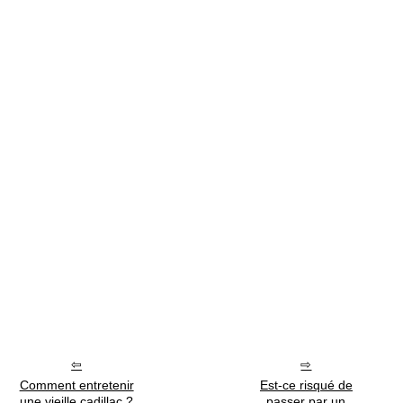
Comment entretenir
Est-ce risqué de
une vieille cadillac ?
passer par un