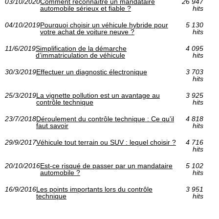
03/10/2020
Comment reconnaître un mandataire
26 947
automobile sérieux et fiable ?
hits
04/10/2019
Pourquoi choisir un véhicule hybride pour
5 130
votre achat de voiture neuve ?
hits
11/6/2019
Simplification de la démarche
4 095
d’immatriculation de véhicule
hits
30/3/2019
Effectuer un diagnostic électronique
3 703
hits
25/3/2019
La vignette pollution est un avantage au
3 925
contrôle technique
hits
23/7/2018
Déroulement du contrôle technique : Ce qu'il
4 818
faut savoir
hits
29/9/2017
Véhicule tout terrain ou SUV : lequel choisir ?
4 716
hits
20/10/2016
Est-ce risqué de passer par un mandataire
5 102
automobile ?
hits
16/9/2016
Les points importants lors du contrôle
3 951
technique
hits