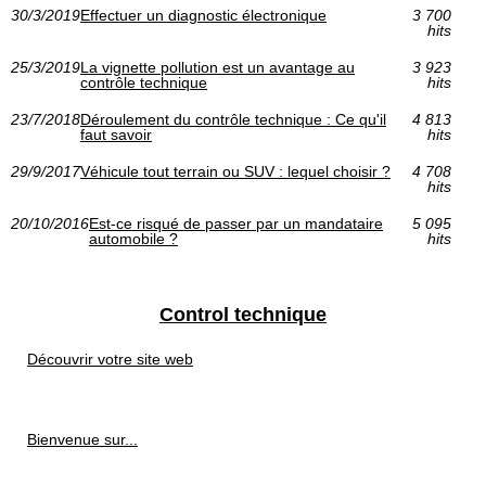
30/3/2019
Effectuer un diagnostic électronique
3 700
hits
25/3/2019
La vignette pollution est un avantage au
3 923
contrôle technique
hits
23/7/2018
Déroulement du contrôle technique : Ce qu'il
4 813
faut savoir
hits
29/9/2017
Véhicule tout terrain ou SUV : lequel choisir ?
4 708
hits
20/10/2016
Est-ce risqué de passer par un mandataire
5 095
automobile ?
hits
Control technique
Découvrir votre site web
Bienvenue sur...