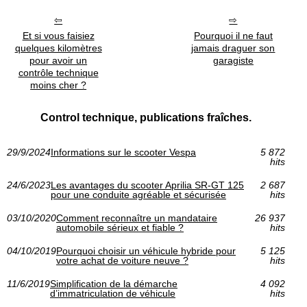
Et si vous faisiez
Pourquoi il ne faut
quelques kilomètres
jamais draguer son
pour avoir un
garagiste
contrôle technique
moins cher ?
Control technique, publications fraîches.
29/9/2024
Informations sur le scooter Vespa
5 872
hits
24/6/2023
Les avantages du scooter Aprilia SR-GT 125
2 687
pour une conduite agréable et sécurisée
hits
03/10/2020
Comment reconnaître un mandataire
26 937
automobile sérieux et fiable ?
hits
04/10/2019
Pourquoi choisir un véhicule hybride pour
5 125
votre achat de voiture neuve ?
hits
11/6/2019
Simplification de la démarche
4 092
d’immatriculation de véhicule
hits